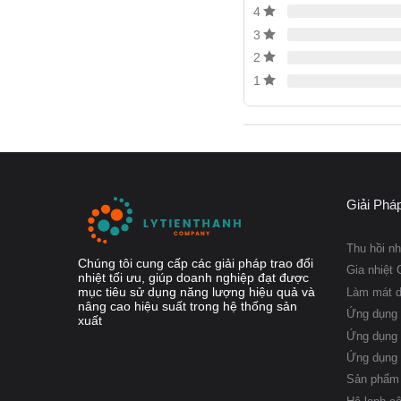
4
Quy trình c
3
và kỹ thuật.
2
Đội ngũ kỹ s
1
Cam kết chấ
doanh nghiệ
Liên Hệ
Hãy để Lý Tiến Thành 
Giải Phá
thông tin chi tiết hoặc
Thu hồi nh
Công ty TNHH Lý Tiế
Chúng tôi cung cấp các giải pháp trao đổi
Gia nhiệt 
nhiệt tối ưu, giúp doanh nghiệp đạt được
mục tiêu sử dụng năng lượng hiệu quả và
Hotline:
098
Làm mát 
nâng cao hiệu suất trong hệ thống sản
Ứng dụng 
Email: sale
xuất
Ứng dụng 
Website:
ly
Ứng dụng
Địa chỉ: Đ
Sản phẩm 