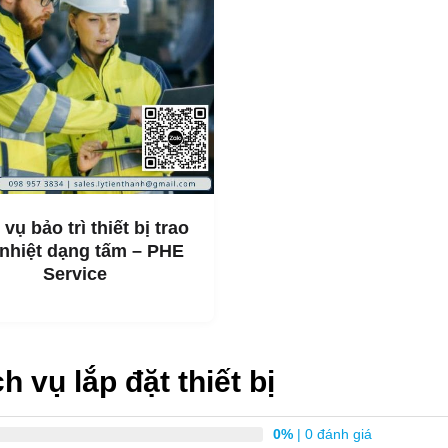
 hư hỏng nặng.
huật và giám sát: Đội ngũ chuyên
g tôi sẽ tư vấn vị trí lắp đặt tối
t chặt chẽ quy trình để tuân thủ
ẩn kỹ thuật và an toàn.
vận hành thử: Sau khi lắp đặt, chúng tôi tiến hành kiểm tra to
bị để đảm bảo hoạt động trơn tru trước khi bàn giao cho khách 
hậu mãi: Cung cấp dịch vụ bảo trì định kỳ, sửa chữa nhanh c
á trình sử dụng.
 vụ bảo trì thiết bị trao
 nhiệt dạng tấm – PHE
ành
Service
tác tin cậy cho các doanh nghiệp, nhà máy, xí nghiệp đang tìm k
ổi nhiệt. Chúng tôi không chỉ cung cấp các sản phẩm chất lượ
 vấn, thiết kế, lắp đặt và bảo trì. Đội ngũ kỹ thuật chuyên m
m kết mang đến giải pháp toàn diện, đảm bảo hiệu suất hoạt độ
h vụ lắp đặt thiết bị
sâu: Tập trung vào lĩnh vực trao đổi nhiệt, chúng tôi sở hữu
0%
| 0 đánh giá
 thực chiến.