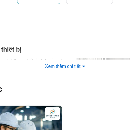
thiết bị
vai trò then chốt, ảnh hưởng trực
Xem thêm chi tiết
hành và tuổi thọ của thiết bị, dịch
 gồm:
ụm chức năng
hoặc hệ thống trao
c
Chuyên lắp đặt các cụm chức năng
hệ thống làm mát công nghiệp, thu
đảm bảo tối ưu hóa hiệu suất năng
y thế bộ trao đổi nhiệt
: Giúp duy
hiệu quả sản xuất, do bộ trao đổi