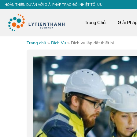
Skip
HOÀN THIỆN DỰ ÁN VỚI GIẢI PHÁP TRAO ĐỔI NHIỆT TỐI ƯU
to
content
Trang Chủ
Giải Phá
Trang chủ
»
Dịch Vụ
»
Dịch vụ lắp đặt thiết bị