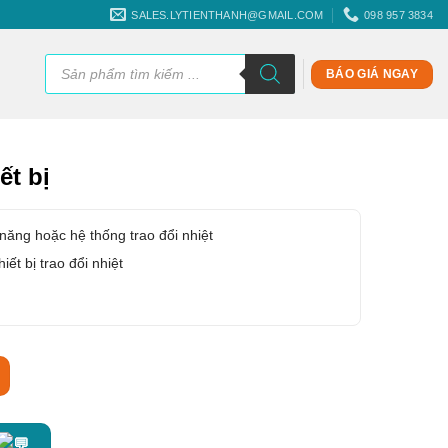
SALES.LYTIENTHANH@GMAIL.COM
098 957 3834
Tìm
kiếm
BÁO GIÁ NGAY
sản
phẩm
ết bị
 năng hoặc hệ thống trao đổi nhiệt
iết bị trao đổi nhiệt