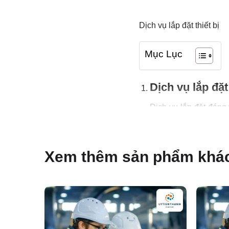
Dịch vụ lắp đặt thiết bị
Mục Lục
Dịch vụ lắp đặt 
Dịch vụ lắp đặt đóng 
tiếp đến hiệu quả vận 
vụ của chúng tôi bao
Lắp đặt c
Xem thêm sản phẩm khá
đổi nhiệt: 
gia nhiệt, 
hồi nhiệt, 
lượng.
Lắp đặt tha
trì ổn định 