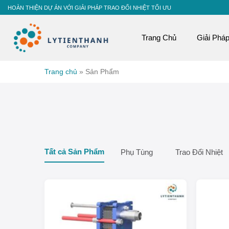
Skip
HOÀN THIỆN DỰ ÁN VỚI GIẢI PHÁP TRAO ĐỔI NHIỆT TỐI ƯU
to
content
Trang Chủ
Giải Phá
Trang chủ
»
Sản Phẩm
Tất cả Sản Phẩm
Phụ Tùng
Trao Đổi Nhiệt