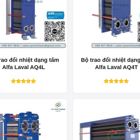
rao đổi nhiệt dạng tấm
Bộ trao đổi nhiệt dạn
Alfa Laval AQ4L
Alfa Laval AQ4T
Được xếp
Được xếp
hạng
5.00
hạng
5.00
5 sao
5 sao