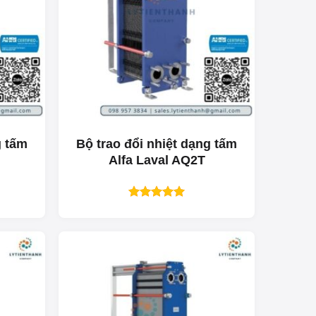
g tấm
Bộ trao đổi nhiệt dạng tấm
Alfa Laval AQ2T
Được xếp
hạng
5.00
5 sao