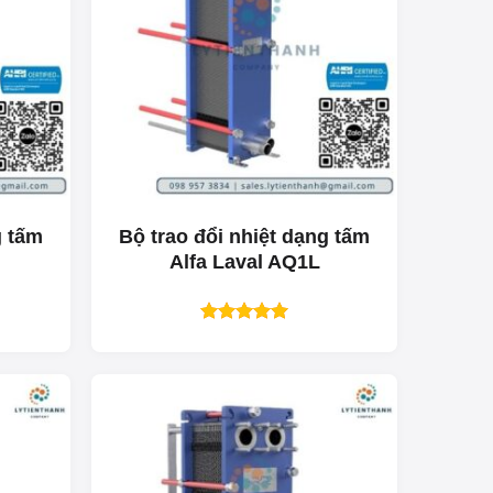
g tấm
Bộ trao đổi nhiệt dạng tấm
Alfa Laval AQ1L
Được xếp
hạng
5.00
5 sao