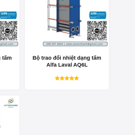
g tấm
Bộ trao đổi nhiệt dạng tấm
Alfa Laval AQ6L
Được xếp
hạng
5.00
5 sao