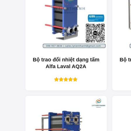
Bộ trao đổi nhiệt dạng tấm
Bộ t
Alfa Laval AQ2A
Được xếp
hạng
5.00
5 sao