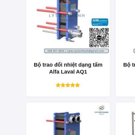
Bộ trao đổi nhiệt dạng tấm
Bộ t
Alfa Laval AQ1
Được xếp
hạng
5.00
5 sao