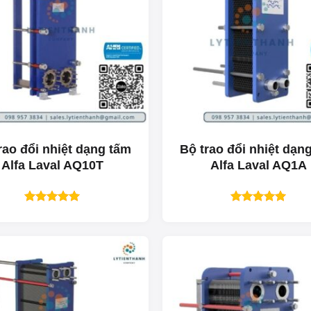
rao đổi nhiệt dạng tấm
Bộ trao đổi nhiệt dạn
Alfa Laval AQ10T
Alfa Laval AQ1A
Được xếp
Được xếp
hạng
5.00
hạng
5.00
5 sao
5 sao