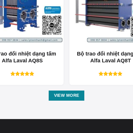
rao đổi nhiệt dạng tấm
Bộ trao đổi nhiệt dạn
Alfa Laval AQ8S
Alfa Laval AQ8T
Được xếp
Được xếp
hạng
5.00
hạng
5.00
5 sao
5 sao
VIEW MORE