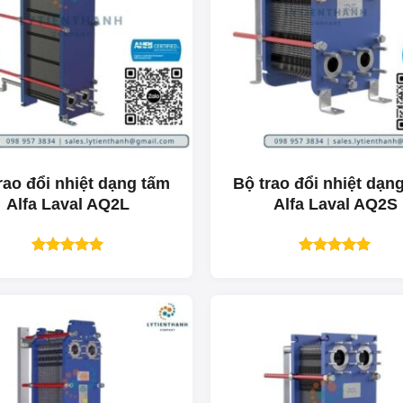
rao đổi nhiệt dạng tấm
Bộ trao đổi nhiệt dạn
Alfa Laval AQ2L
Alfa Laval AQ2S
Được xếp
Được xếp
hạng
5.00
hạng
5.00
5 sao
5 sao