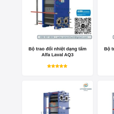
Bộ trao đổi nhiệt dạng tấm
Bộ t
Alfa Laval AQ3
Được xếp
hạng
5.00
5 sao