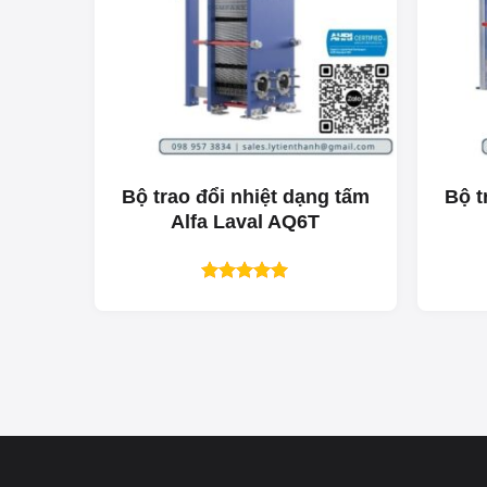
Bộ trao đổi nhiệt dạng tấm
Bộ t
Alfa Laval AQ6T
Được xếp
hạng
5.00
5 sao