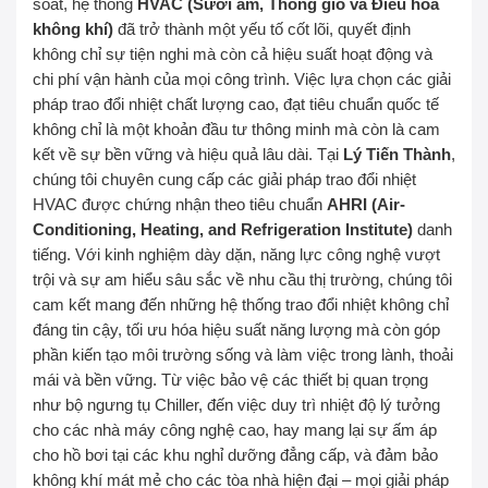
soát, hệ thống
HVAC (Sưởi ấm, Thông gió và Điều hòa
không khí)
đã trở thành một yếu tố cốt lõi, quyết định
không chỉ sự tiện nghi mà còn cả hiệu suất hoạt động và
chi phí vận hành của mọi công trình. Việc lựa chọn các giải
pháp trao đổi nhiệt chất lượng cao, đạt tiêu chuẩn quốc tế
không chỉ là một khoản đầu tư thông minh mà còn là cam
kết về sự bền vững và hiệu quả lâu dài. Tại
Lý Tiến Thành
,
chúng tôi chuyên cung cấp các giải pháp trao đổi nhiệt
HVAC được chứng nhận theo tiêu chuẩn
AHRI (Air-
Conditioning, Heating, and Refrigeration Institute)
danh
tiếng. Với kinh nghiệm dày dặn, năng lực công nghệ vượt
trội và sự am hiểu sâu sắc về nhu cầu thị trường, chúng tôi
cam kết mang đến những hệ thống trao đổi nhiệt không chỉ
đáng tin cậy, tối ưu hóa hiệu suất năng lượng mà còn góp
phần kiến tạo môi trường sống và làm việc trong lành, thoải
mái và bền vững. Từ việc bảo vệ các thiết bị quan trọng
như bộ ngưng tụ Chiller, đến việc duy trì nhiệt độ lý tưởng
cho các nhà máy công nghệ cao, hay mang lại sự ấm áp
cho hồ bơi tại các khu nghỉ dưỡng đẳng cấp, và đảm bảo
không khí mát mẻ cho các tòa nhà hiện đại – mọi giải pháp