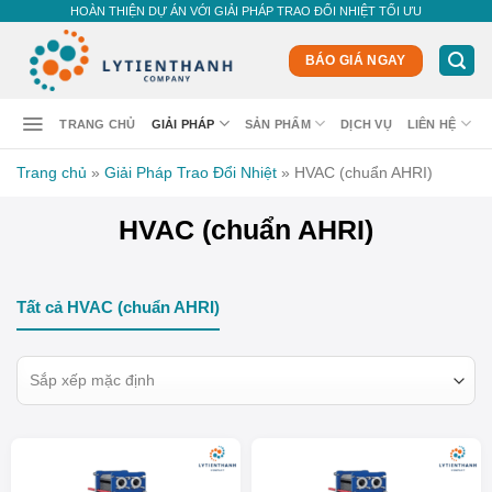
Skip
HOÀN THIỆN DỰ ÁN VỚI GIẢI PHÁP TRAO ĐỔI NHIỆT TỐI ƯU
to
content
BÁO GIÁ NGAY
TRANG CHỦ
GIẢI PHÁP
SẢN PHẨM
DỊCH VỤ
LIÊN HỆ
Trang chủ
»
Giải Pháp Trao Đổi Nhiệt
»
HVAC (chuẩn AHRI)
HVAC (chuẩn AHRI)
Tất cả HVAC (chuẩn AHRI)