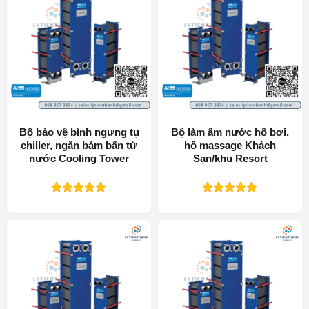
Bộ bảo vệ bình ngưng tụ
Bộ làm ấm nước hồ bơi,
chiller, ngăn bám bẩn từ
hồ massage Khách
nước Cooling Tower
Sạn/khu Resort
Được xếp
Được xếp
hạng
5.00
hạng
5.00
5 sao
5 sao