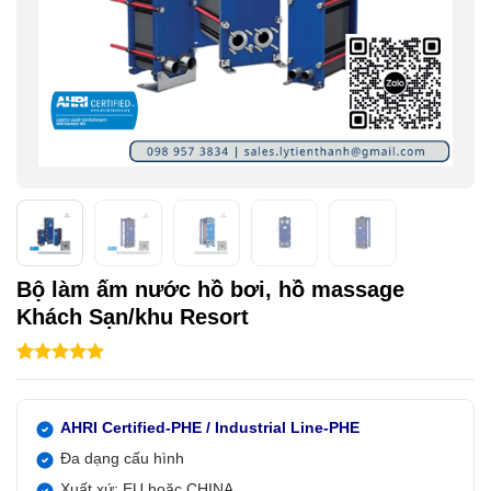
Bộ làm ấm nước hồ bơi, hồ massage
Khách Sạn/khu Resort
5.00
3
trên 5
dựa trên
đánh giá
AHRI Certified-PHE / Industrial Line-PHE
Đa dạng cấu hình
Xuất xứ: EU hoặc CHINA