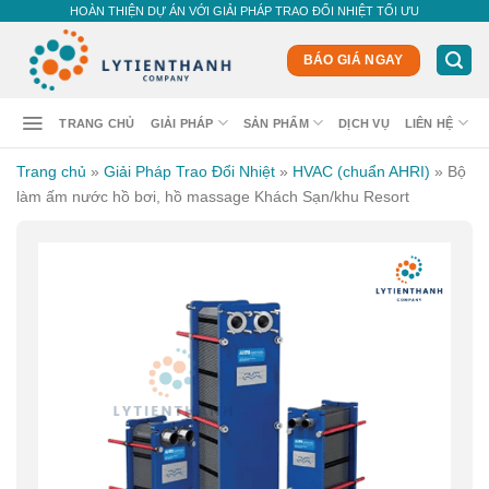
Skip
HOÀN THIỆN DỰ ÁN VỚI GIẢI PHÁP TRAO ĐỔI NHIỆT TỐI ƯU
to
content
BÁO GIÁ NGAY
TRANG CHỦ
GIẢI PHÁP
SẢN PHẨM
DỊCH VỤ
LIÊN HỆ
Trang chủ
»
Giải Pháp Trao Đổi Nhiệt
»
HVAC (chuẩn AHRI)
»
Bộ
làm ấm nước hồ bơi, hồ massage Khách Sạn/khu Resort