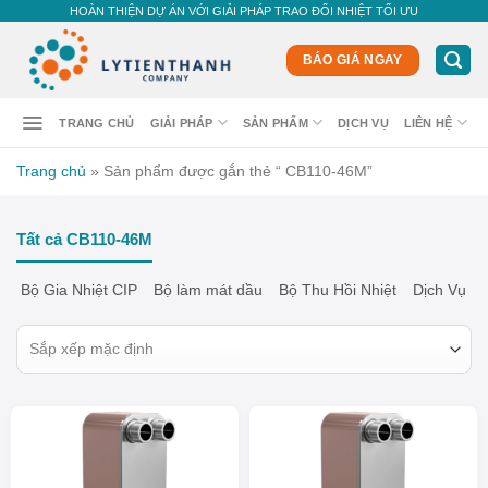
Skip
HOÀN THIỆN DỰ ÁN VỚI GIẢI PHÁP TRAO ĐỔI NHIỆT TỐI ƯU
to
content
BÁO GIÁ NGAY
TRANG CHỦ
GIẢI PHÁP
SẢN PHẨM
DỊCH VỤ
LIÊN HỆ
Trang chủ
»
Sản phẩm được gắn thẻ “ CB110-46M”
Tất cả CB110-46M
Bộ Gia Nhiệt CIP
Bộ làm mát dầu
Bộ Thu Hồi Nhiệt
Dịch Vụ