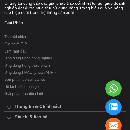
Chúng tôi cung cấp các giải pháp trao đổi nhiệt tối ưu, giúp doanh
nghiệp đạt được mục tiêu sử dụng năng lượng hiệu quả và nâng
cao hiệu suất trong hệ thống sản xuất
Giải Pháp
Thu hồi nhiệt
Gia nhiệt CIP
Vật liệu hàn kín và giữ các tấm lại với nhau tại các điểm
Làm mát dầu
tiếp xúc, đảm bảo hiệu suất truyền nhiệt tối ưu và khả năng
Ứng dụng trong công nghiệp
chịu áp suất. Sử dụng các công nghệ thiết kế tiên tiến và
Ứng dụng trong thực phẩm
kiểm tra kỹ lưỡng để đảm bảo hiệu suất cao nhất và tuổi
thọ dài nhất có thể.
Ứng dụng HVAC (chuẩn AHRI)
Sản phẩm có sợi và hạt
Có các cấp độ áp suất khác nhau để đáp ứng các nhu cầu
WhatsAp
Hệ lạnh công nghiệp
khác nhau.
098
Giải pháp trao đổi nhiệt
957
3834
Dựa trên các thành phần tiêu chuẩn và khái niệm mô-đun,
098
Thông tin & Chính sách
bao gồm các kênh đối xứng và không đối xứng, mỗi đơn vị
957
3834
được tùy chỉnh để đáp ứng các yêu cầu cụ thể của mỗi lắp
Địa chỉ & liên hệ
đặt riêng biệt.
sales.ly