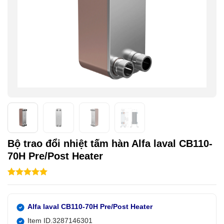
Bộ trao đổi nhiệt tấm hàn Alfa laval CB110-
70H Pre/Post Heater
5.00
1
trên 5
dựa trên
đánh giá
Alfa laval CB110-70H Pre/Post Heater
Item ID.3287146301