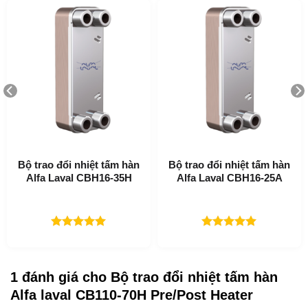
Mục Lục
Ứng dụng của CB110-70H Pre/Post Heater
Làm nóng và làm mát hệ thống HVAC
Bộ trao đổi nhiệt tấm hàn
Bộ trao đổi nhiệt tấm hàn
Alfa Laval CBH16-35H
Alfa Laval CBH16-25A
Làm Lạnh
Làm mát dầu
Làm nóng và làm mát hệ thống công nghiệp
Được xếp
Được xếp
hạng
5.00
hạng
5.00
Lợi ích của CB110-70H Pre/Post Heater
5 sao
5 sao
1 đánh giá cho
Bộ trao đổi nhiệt tấm hàn
Kích thước nhỏ gọn
Alfa laval CB110-70H Pre/Post Heater
Dễ lắp đặt