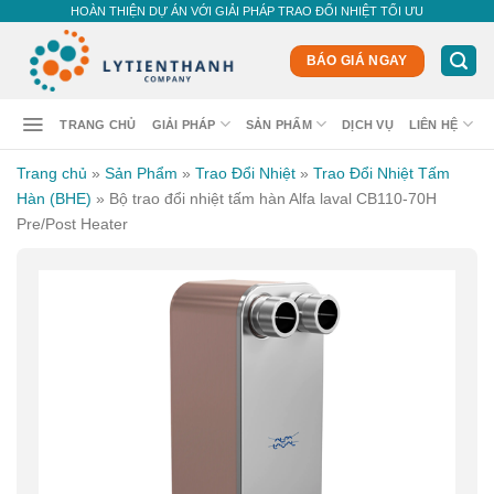
Skip
HOÀN THIỆN DỰ ÁN VỚI GIẢI PHÁP TRAO ĐỔI NHIỆT TỐI ƯU
to
content
BÁO GIÁ NGAY
TRANG CHỦ
GIẢI PHÁP
SẢN PHẨM
DỊCH VỤ
LIÊN HỆ
Trang chủ
»
Sản Phẩm
»
Trao Đổi Nhiệt
»
Trao Đổi Nhiệt Tấm
Hàn (BHE)
»
Bộ trao đổi nhiệt tấm hàn Alfa laval CB110-70H
Pre/Post Heater