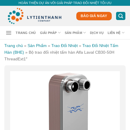
Skip
HOÀN THIỆN DỰ ÁN VỚI GIẢI PHÁP TRAO ĐỔI NHIỆT TỐI ƯU
to
content
BÁO GIÁ NGAY
TRANG CHỦ
GIẢI PHÁP
SẢN PHẨM
DỊCH VỤ
LIÊN HỆ
Trang chủ
»
Sản Phẩm
»
Trao Đổi Nhiệt
»
Trao Đổi Nhiệt Tấm
Hàn (BHE)
»
Bộ trao đổi nhiệt tấm hàn Alfa Laval CB30-50H
ThreadExt1″