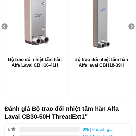
Ứng dụng của CB30-50H
Bộ trao đổi nhiệt tấm hàn
Bộ trao đổi nhiệt tấm hàn
Làm nóng và làm mát hệ thống HVAC
Alfa Laval CBH16-41H
Alfa laval CBH18-39H
Làm Lạnh
Làm mát dầu
Làm nóng và làm mát hệ thống công nghiệp
Lợi ích của CB30-50H
Đánh giá Bộ trao đổi nhiệt tấm hàn Alfa
Kích thước nhỏ gọn
Laval CB30-50H ThreadExt1″
Dễ lắp đặt
0%
| 0 đánh giá
5
Tự làm sạch