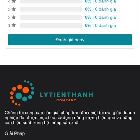
0%
| 0 đánh giá
4
Yêu cầu bảo dưỡng thấp
0%
| 0 đánh giá
3
Tất cả các bộ phận đều được kiểm tra áp suất và rò rỉ
0%
| 0 đánh giá
2
0%
| 0 đánh giá
1
Không có Ron
Đánh giá ngay
Chúng tôi cung cấp các giải pháp trao đổi nhiệt tối ưu, giúp doanh
nghiệp đạt được mục tiêu sử dụng năng lượng hiệu quả và nâng
cao hiệu suất trong hệ thống sản xuất
Giải Pháp