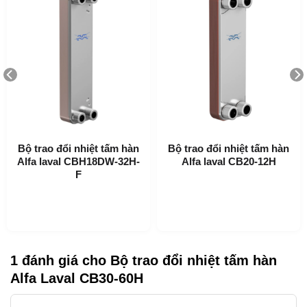
Ứng dụng của CB30-60H
Bộ trao đổi nhiệt tấm hàn
Bộ trao đổi nhiệt tấm hàn
Làm nóng và làm mát hệ thống HVAC
Alfa laval CBH18DW-32H-
Alfa laval CB20-12H
F
Làm Lạnh
Làm mát dầu
Làm nóng và làm mát hệ thống công nghiệp
Lợi ích của CB30-60H
1 đánh giá cho
Bộ trao đổi nhiệt tấm hàn
Kích thước nhỏ gọn
Alfa Laval CB30-60H
Dễ lắp đặt