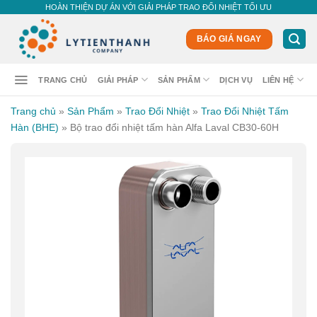
Skip
HOÀN THIỆN DỰ ÁN VỚI GIẢI PHÁP TRAO ĐỔI NHIỆT TỐI ƯU
to
content
BÁO GIÁ NGAY
TRANG CHỦ
GIẢI PHÁP
SẢN PHẨM
DỊCH VỤ
LIÊN HỆ
Trang chủ
»
Sản Phẩm
»
Trao Đổi Nhiệt
»
Trao Đổi Nhiệt Tấm
Hàn (BHE)
»
Bộ trao đổi nhiệt tấm hàn Alfa Laval CB30-60H