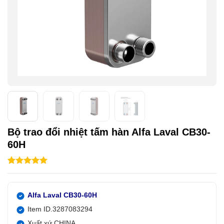
Bộ trao đổi nhiệt tấm hàn Alfa Laval CB30-
60H
5.00
1
trên 5
dựa trên
đánh giá
Alfa Laval CB30-60H
Item ID.3287083294
Xuất xứ CHINA