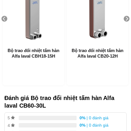
Ứng dụng của CB60-30L
Bộ trao đổi nhiệt tấm hàn
Bộ trao đổi nhiệt tấm hàn
Làm nóng và làm mát hệ thống HVAC
Alfa laval CBH18-15H
Alfa laval CB20-12H
Làm Lạnh
Làm mát dầu
Làm nóng và làm mát hệ thống công nghiệp
Lợi ích của CB60-30L
Đánh giá Bộ trao đổi nhiệt tấm hàn Alfa
Kích thước nhỏ gọn
laval CB60-30L
Dễ lắp đặt
0%
| 0 đánh giá
5
Tự làm sạch
0%
| 0 đánh giá
4
Yêu cầu bảo dưỡng thấp