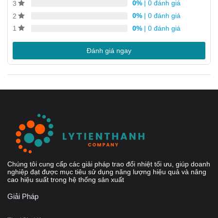
0%
| 0 đánh giá
3
Tất cả các bộ phận đều được kiểm tra áp suất và rò rỉ
0%
| 0 đánh giá
2
Không có Ron
0%
| 0 đánh giá
1
Đánh giá ngay
Thiết
Chúng tôi cung cấp các giải pháp trao đổi nhiệt tối ưu, giúp doanh
nghiệp đạt được mục tiêu sử dụng năng lượng hiệu quả và nâng
cao hiệu suất trong hệ thống sản xuất
Giải Pháp