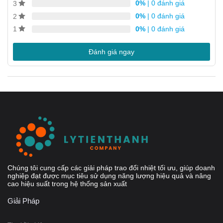
Kích thước nhỏ gọn
0%
| 0 đánh giá
3
Dễ lắp đặt
0%
| 0 đánh giá
2
0%
| 0 đánh giá
1
Tự làm sạch
Yêu cầu bảo dưỡng thấp
Đánh giá ngay
Tất cả các bộ phận đều được kiểm tra áp suất và rò rỉ
Không có Ron
Mặt bích kết nối rất chắc chắn
Chúng tôi cung cấp các giải pháp trao đổi nhiệt tối ưu, giúp doanh
nghiệp đạt được mục tiêu sử dụng năng lượng hiệu quả và nâng
cao hiệu suất trong hệ thống sản xuất
Giải Pháp