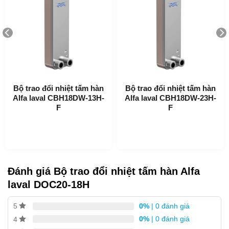
Mục Lục
Heat Exchanger Alfa Laval DOC20-18H – Bộ làm mát dầu
chuyên dụng là bộ trao đổi nhiệt dạng tấm hàn có mặt bích
Bộ trao đổi nhiệt tấm hàn
Bộ trao đổi nhiệt tấm hàn
kết nối chắc chắn, phù hợp cho các ứng dụng làm mát dầu
Alfa laval CBH18DW-13H-
Alfa laval CBH18DW-23H-
thủy lực.
F
F
Ứng dụng bộ trao đổi nhiệt tấm hàn Alfa
Laval DOC20-18H
Làm mát dầu
Đánh giá Bộ trao đổi nhiệt tấm hàn Alfa
laval DOC20-18H
Lợi ích của bộ
trao đổi nhiệt tấm hàn Alfa
0%
| 0 đánh giá
5
Laval
DOC20-18H
0%
| 0 đánh giá
4