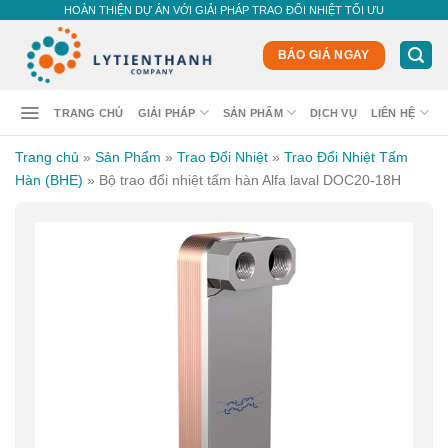
Skip
HOÀN THIỆN DỰ ÁN VỚI GIẢI PHÁP TRAO ĐỔI NHIỆT TỐI ƯU
to
content
BÁO GIÁ NGAY
TRANG CHỦ
GIẢI PHÁP
SẢN PHẨM
DỊCH VỤ
LIÊN HỆ
Trang chủ
»
Sản Phẩm
»
Trao Đổi Nhiệt
»
Trao Đổi Nhiệt Tấm
Hàn (BHE)
»
Bộ trao đổi nhiệt tấm hàn Alfa laval DOC20-18H