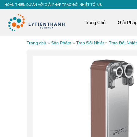
Skip
HOÀN THIỆN DỰ ÁN VỚI GIẢI PHÁP TRAO ĐỔI NHIỆT TỐI ƯU
to
content
Trang Chủ
Giải Phá
Trang chủ
»
Sản Phẩm
»
Trao Đổi Nhiệt
»
Trao Đổi Nhiệ