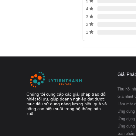
5
mô-men xoắn cao hơn đá
4
thông thường.
3
2
1
Nguyên lý ho
50H-F
Trao đổi nhiệt tấm hàn
flow).
Giải Phá
Trong trường hợp hướng
chiều nhau, cụ thể như s
Thu hồi nh
Chúng tôi cung cấp các giải pháp trao đổi
Gia nhiệt 
Dòng nóng (hot fluid):
nhiệt tối ưu, giúp doanh nghiệp đạt được
mục tiêu sử dụng năng lượng hiệu quả và
Làm mát 
nâng cao hiệu suất trong hệ thống sản
Vào ở đầu trên bên trá
Ứng dụng 
xuất
Ứng dụng 
Chảy ngược lại từ tr
Ứng dụng
Ra ở đầu dưới bên trá
Sản phẩm 