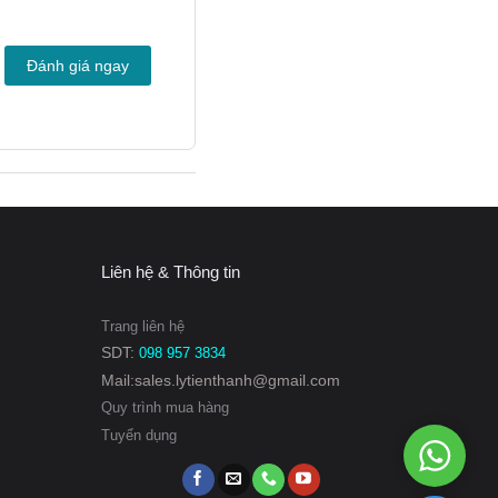
Đánh giá ngay
 Laval DOC60-
 ngược (counter-current
Liên hệ & Thông tin
ẽ chảy theo hướng ngược
Trang liên hệ
SDT:
098 957 3834
Mail:sales.lytienthanh@gmail.com
Quy trình mua hàng
Tuyển dụng
WhatsAp
098
957