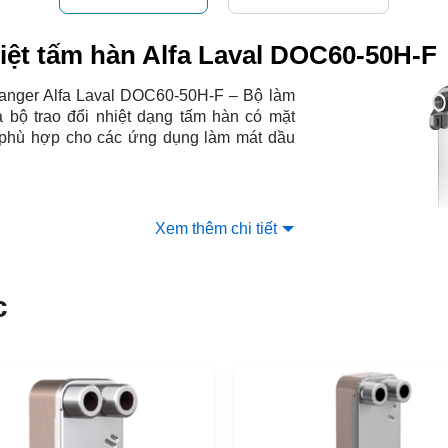
hiệt tấm hàn Alfa Laval DOC60-50H-F
anger Alfa Laval DOC60-50H-F – Bộ làm
 bộ trao đổi nhiệt dạng tấm hàn có mặt
, phù hợp cho các ứng dụng làm mát dầu
Xem thêm chi tiết
bộ trao đổi nhiệt Alfa
c
50H-F
 trao đổi nhiệt Alfa Laval DOC60-50H