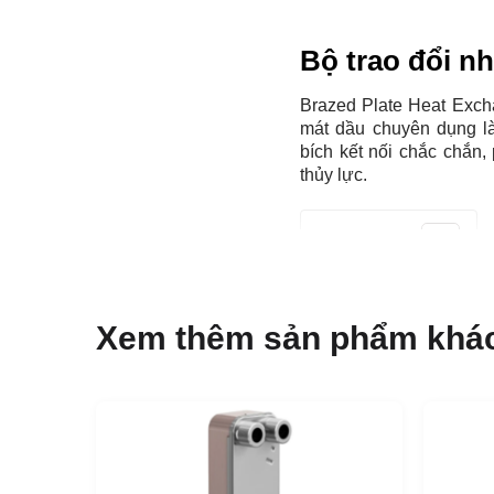
Bộ trao đổi n
Brazed Plate Heat Exch
mát dầu chuyên dụng là
bích kết nối chắc chắn
thủy lực.
Mục Lục
Ứng dụng của 
Xem thêm sản phẩm khá
Laval DOC60-
Làm mát dầu
Lợi ích của bộ
Kích thước nhỏ gọn