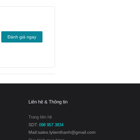
Đánh giá ngay
Liên hệ & Thông tin
Trang liên hệ
SDT:
098 957 3834
Mail:sales.lytienthanh@gmail.com