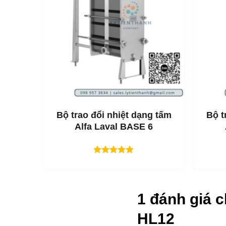
Ứng dụng của 
Thực phẩm, Sữa và 
Chăm sóc gia đình v
Lợi ích của Al
Tiêu chuẩn vệ sinh vư
Xử lý nhẹ nhàng các
g tấm
Bộ trao đổi nhiệt dạng tấm
Bộ t
Tiêu chuẩn vệ sinh a
Alfa Laval BASE 6
Phân phối lưu chất vư
Cung cấp một bộ tấm 
Được xếp
Cấu hình linh hoạt – c
hạng
5.00
5 sao
Tính năng của
1 đánh giá 
Mọi chi tiết đều được t
HL12
và làm sạch hiệu quả. V