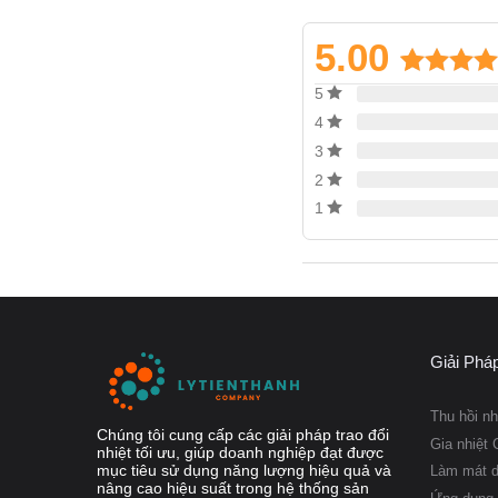
không áp dụng được.
5.00
5.00
1
trên
5
Five-point alignment
dựa trên
4
đánh giá
SmoothPortTM
3
2
ClipGripTMgasket at
1
Hygienic leak chamb
Interchangeable corn
Hygienic adjustable f
EquiFlowTM
CleanChannelTM
Giải Phá
Kết nối của Al
Thu hồi nh
Chúng tôi cung cấp các giải pháp trao đổi
Gia nhiệt 
Clamp, SMS, DIN (unions
nhiệt tối ưu, giúp doanh nghiệp đạt được
mục tiêu sử dụng năng lượng hiệu quả và
Làm mát 
nâng cao hiệu suất trong hệ thống sản