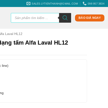
SALES.LYTIENTHANH@GMAIL.COM
098 957 3834
Tìm
kiếm
BÁO GIÁ NGAY
sản
phẩm
Alfa Laval HL12
 dạng tấm Alfa Laval HL12
 line)
ãng