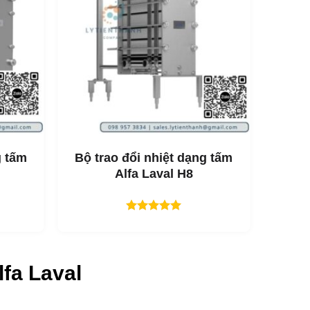
n hàng đầu.
g tấm
Bộ trao đổi nhiệt dạng tấm
Alfa Laval H8
Được xếp
hạng
5.00
5 sao
lfa Laval
xử lý sản phẩm nhẹ nhàng
 một số tính năng có thể