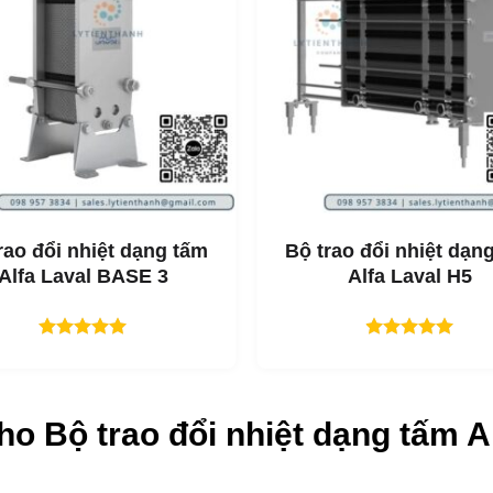
Alfa Laval HL12
Đồ uống
à Cá nhân
fa Laval HL12
ợt trội – các tấm được thiết kế với an toàn thực phẩm là ưu tiê
 sản phẩm nhạy cảm.
rao đổi nhiệt dạng tấm
Bộ trao đổi nhiệt dạn
n toàn thực phẩm nghiêm ngặt.
Alfa Laval BASE 3
Alfa Laval H5
ợt trội cho thời gian vận hành dài.
với sự kết hợp hoàn hảo giữa các tấm.
Được xếp
Được xếp
ó thể xây dựng lại bộ trao đổi nhiệt.
hạng
5.00
hạng
5.00
5 sao
5 sao
 Alfa Laval HL12
cho
Bộ trao đổi nhiệt dạng tấm A
hiết kế cẩn thận để đảm bảo các tiêu chuẩn vệ sinh cao nhất, 
iệc lựa chọn các tính năng có sẵn sẽ phụ thuộc vào cấu hình,