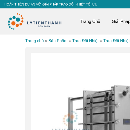
Skip
HOÀN THIỆN DỰ ÁN VỚI GIẢI PHÁP TRAO ĐỔI NHIỆT TỐI ƯU
to
content
Trang Chủ
Giải Phá
Trang chủ
»
Sản Phẩm
»
Trao Đổi Nhiệt
»
Trao Đổi Nhiệ