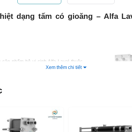
nhiệt dạng tấm có gioăng – Alfa La
 sản phẩm hệ vi sinh Alfa Laval thuộc
Xem thêm chi tiết
iệt cao cấp, được thiết kế đặc biệt cho
, đồ uống, bia và nhiều ngành công
êu chuẩn vi sinh được yêu cầu nghiêm
c
ảy tối ưu đảm bảo khả năng làm sạch
vận hành lâu hơn. Model tấm đặc biệt này
ác sản phẩm cách tinh tế. Một số tính
của cả tấm và gioăng giúp sản xuất thực