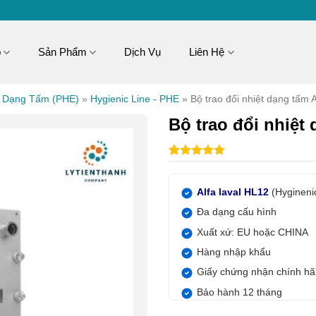
p
Sản Phẩm
Dịch Vụ
Liên Hệ
t Dạng Tấm (PHE)
»
Hygienic Line - PHE
»
Bộ trao đổi nhiệt dạng tấm 
Bộ trao đổi nhiệt
5.00
1
trên 5
dựa trên
đánh giá
Alfa laval HL12
(Hyginenic
Đa dạng cấu hình
Xuất xứ: EU hoặc CHINA
Hàng nhập khẩu
Giấy chứng nhận chính h
Bảo hành 12 tháng