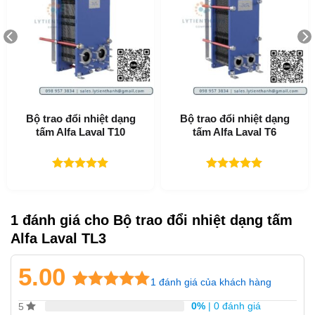
tấm vách đôi. Tấm vách đôi được sử dụng như một biện
pháp phòng ngừa bổ sung để phòng tránh sự trộn lẫn giữa
2 pha chất lỏng.
Bộ trao đổi nhiệt dạng
Bộ trao đổi nhiệt dạng
tấm Alfa Laval T10
tấm Alfa Laval T6
Được xếp
Được xếp
hạng
5.00
hạng
5.00
5 sao
5 sao
1 đánh giá cho
Bộ trao đổi nhiệt dạng tấm
Alfa Laval TL3
5.00
1
đánh giá của khách hàng
5.00
1
trên 5
0%
| 0 đánh giá
5