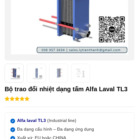
Bộ trao đổi nhiệt dạng tấm Alfa Laval TL3
5.00
1
trên 5
dựa trên
đánh giá
Alfa laval TL3
(Industrial line)
Đa dạng cấu hình – Đa dạng ứng dụng
Xuất xứ: EU hoặc CHINA