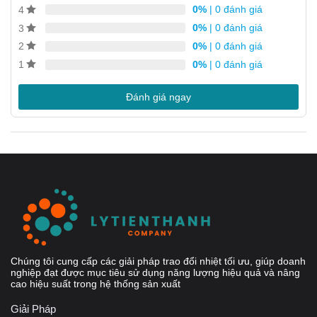
dựa trên
0%
| 0 đánh giá
4
đánh giá
0%
| 0 đánh giá
3
0%
| 0 đánh giá
2
Ứng dụng của trao đổi nhiệt Alfa Laval TL3
0%
| 0 đánh giá
1
Công nghệ sinh học và dược phẩm
Ngành công nghiệp hóa chất.
Đánh giá ngay
Năng lượng và hệ thống phụ trợ (Utility)
Thực phẩm, Sữa và Đồ uống
Chăm sóc cá nhân và gia đình
Hệ thống HVAC và Lạnh công nghiệp
Máy móc và Sản xuất
Hàng hải và Vận tải
Khai thác, Khoáng sản và Bột màu công nghiệp
Chúng tôi cung cấp các giải pháp trao đổi nhiệt tối ưu, giúp doanh
Bột giấy và Giấy
nghiệp đạt được mục tiêu sử dụng năng lượng hiệu quả và nâng
cao hiệu suất trong hệ thống sản xuất
Công Nghiệp bán dẫn và Điện tử
Giải Pháp
Ngành Thép