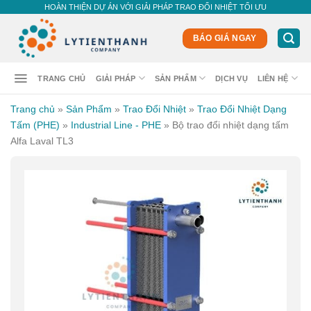
Skip
HOÀN THIỆN DỰ ÁN VỚI GIẢI PHÁP TRAO ĐỔI NHIỆT TỐI ƯU
to
content
BÁO GIÁ NGAY
TRANG CHỦ
GIẢI PHÁP
SẢN PHẨM
DỊCH VỤ
LIÊN HỆ
Trang chủ
»
Sản Phẩm
»
Trao Đổi Nhiệt
»
Trao Đổi Nhiệt Dạng
Tấm (PHE)
»
Industrial Line - PHE
»
Bộ trao đổi nhiệt dạng tấm
Alfa Laval TL3