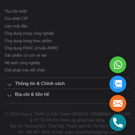
Nước và Xử lý nước thải.
Thu hồi nhiệt
Gia nhiệt CIP
Làm mát dầu
Ứng dụng trong công nghiệp
Ứng dụng trong thực phẩm
Ứng dụng HVAC (chuẩn AHRI)
Sản phẩm có sợi và hạt
WhatsAp
Hệ lạnh công nghiệp
098
Giải pháp trao đổi nhiệt
957
3834
098
Thông tin & Chính sách
957
3834
Địa chỉ & liên hệ
sales.ly
© 2024 Công ty TNHH Lý Tiến Thành GPDKKD: 0318683421 do Sở KH
098
& ĐT TP. Hồ Chí Minh cấp phép hoạt động.
957
Địa chỉ: Đường NL4, Thới Hoà, Thành phố Hồ Chí Minh, Vietnam
3834
ĐT: 098 957 3834 | Email: sales.lytienthanh@gmail.com