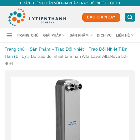
Skip
HOÀN THIỆN DỰ ÁN VỚI GIẢI PHÁP TRAO ĐỔI NHIỆT TỐI ƯU
to
content
BÁO GIÁ NGAY
TRANG CHỦ
GIẢI PHÁP
SẢN PHẨM
DỊCH VỤ
LIÊN HỆ
Trang chủ
»
Sản Phẩm
»
Trao Đổi Nhiệt
»
Trao Đổi Nhiệt Tấm
Hàn (BHE)
»
Bộ trao đổi nhiệt tấm hàn Alfa Laval AlfaNova 52-
40H