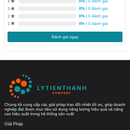
0%
| 0 đánh giá
4
0%
| 0 đánh giá
3
0%
| 0 đánh giá
2
0%
| 0 đánh giá
1
Đánh giá ngay
Ứng dụng của AlfaNova 52-40H
Phù hợp cho nhiều ứng dụng khác nhau, chẳng hạn như:
Chúng tôi cung cấp các giải pháp trao đổi nhiệt tối ưu, giúp doanh
nghiệp đạt được mục tiêu sử dụng năng lượng hiệu quả và nâng
Làm nóng và làm mát hệ thống HVAC
cao hiệu suất trong hệ thống sản xuất
Hệ đông lạnh
Giải Pháp
Làm mát dầu