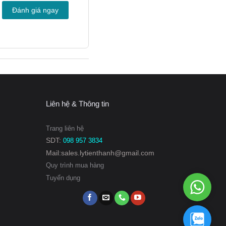
Đánh giá ngay
Liên hệ & Thông tin
Trang liên hệ
SDT:
098 957 3834
 ngược (counter-current
Mail:sales.lytienthanh@gmail.com
Quy trình mua hàng
ạnh sẽ chảy theo hướng
Tuyển dụng
WhatsAp
098
957
3834
098
957