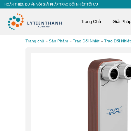
Skip
HOÀN THIỆN DỰ ÁN VỚI GIẢI PHÁP TRAO ĐỔI NHIỆT TỐI ƯU
to
content
Trang Chủ
Giải Phá
Trang chủ
»
Sản Phẩm
»
Trao Đổi Nhiệt
»
Trao Đổi Nhiệ