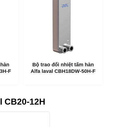
 hàn
Bộ trao đổi nhiệt tấm hàn
13H-F
Alfa laval CBH18DW-50H-F
val CB20-12H