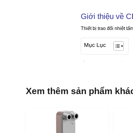
Giới thiệu về 
Thiết bị trao đổi nhiệt 
Mục Lục
Ứng dụng của
Làm nóng và làm mát
Làm Lạnh
Xem thêm sản phẩm khá
Làm mát dầu
Làm nóng và làm mát 
Lợi ích của C
Kích thước nhỏ gọn