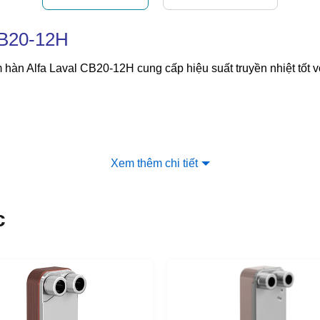
CB20-12H
tấm hàn Alfa Laval CB20-12H cung cấp hiệu suất truyền nhiệt tốt 
 CB20-12H
Xem thêm chi tiết
 hệ thống HVAC
c
hệ thống công nghiệp
B20-12H