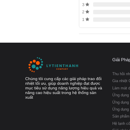
3
2
Các dạng kết 
1
Giải Phá
Nguyên lý hoạ
Thu hồi nh
Chúng tôi cung cấp các giải pháp trao đổi
Gia nhiệt 
nhiệt tối ưu, giúp doanh nghiệp đạt được
Trao đổi nhiệt tấm h
mục tiêu sử dụng năng lượng hiệu quả và
Làm mát 
nâng cao hiệu suất trong hệ thống sản
flow).
Ứng dụng 
xuất
Trong trường hợp hư
Ứng dụng 
ngược chiều nhau, cụ
Ứng dụng
Sản phẩm 
Dòng nóng (h
Hệ lạnh c