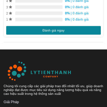
Tự làm sạch
0%
| 0 đánh giá
4
0%
| 0 đánh giá
3
Yêu cầu bảo dưỡng thấp
0%
| 0 đánh giá
2
Tất cả các bộ phận đều được kiểm tra áp suất và rò rỉ
0%
| 0 đánh giá
1
Không có Ron
Đánh giá ngay
Chúng tôi cung cấp các giải pháp trao đổi nhiệt tối ưu, giúp doanh
nghiệp đạt được mục tiêu sử dụng năng lượng hiệu quả và nâng
cao hiệu suất trong hệ thống sản xuất
Giải Pháp