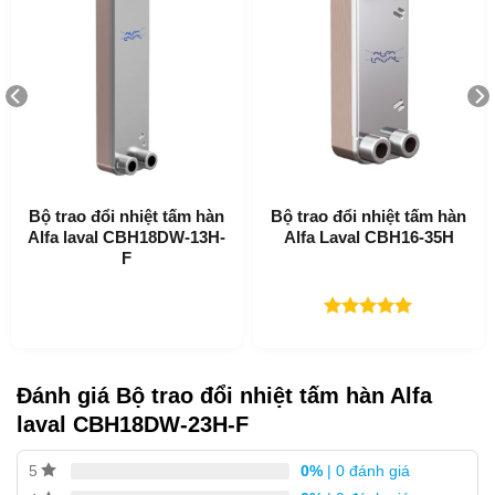
Mục Lục
Bộ trao đổi nhiệt tấm hàn
Bộ trao đổi nhiệt tấm hàn
Alfa laval CBH18DW-13H-
Alfa Laval CBH16-35H
Ứng dụng của CBH18DW-23H-F
F
Làm nóng và làm mát hệ thống HVAC
Làm mát dầu
Được xếp
Làm nóng và làm mát hệ thống công nghiệp
hạng
5.00
5 sao
Đánh giá Bộ trao đổi nhiệt tấm hàn Alfa
Lợi ích của CBH18DW-23H-F
laval CBH18DW-23H-F
Kích thước nhỏ gọn
Dễ lắp đặt
0%
| 0 đánh giá
5