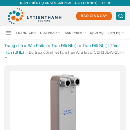
Skip
HOÀN THIỆN DỰ ÁN VỚI GIẢI PHÁP TRAO ĐỔI NHIỆT TỐI ƯU
to
content
BÁO GIÁ NGAY
TRANG CHỦ
GIẢI PHÁP
SẢN PHẨM
DỊCH VỤ
LIÊN HỆ
Trang chủ
»
Sản Phẩm
»
Trao Đổi Nhiệt
»
Trao Đổi Nhiệt Tấm
Hàn (BHE)
»
Bộ trao đổi nhiệt tấm hàn Alfa laval CBH18DW-23H-
F