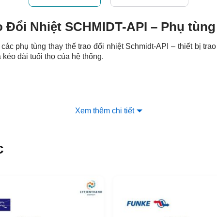
 Đổi Nhiệt SCHMIDT-API – Phụ tùng 
ác phụ tùng thay thế trao đổi nhiệt Schmidt-API – thiết bị trao
à kéo dài tuổi thọ của hệ thống.
Xem thêm chi tiết
 gồm
tấm trao đổi nhiệt, gioăng cao su
, tất cả đều được sản 
êu cầu khắt khe của các hệ thống công nghiệp
, đảm bảo chấ
u hóa chi phí cho các dự án công nghiệp của khách hàng.
c
ết bị trao đổi nhiệt dạng tấm (PHE)
kê các model phụ tùng thiết bị trao đổi nhiệt dạng tấm của hã
Sigma36
Sigma56
Sigma76
Sigma96