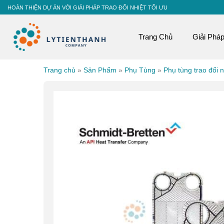
Skip
HOÀN THIỆN DỰ ÁN VỚI GIẢI PHÁP TRAO ĐỔI NHIỆT TỐI ƯU
to
content
Trang Chủ
Giải Phá
Trang chủ
»
Sản Phẩm
»
Phụ Tùng
»
Phụ tùng trao đổi n