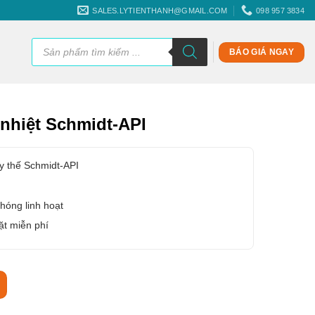
SALES.LYTIENTHANH@GMAIL.COM
098 957 3834
Tìm
kiếm
BÁO GIÁ NGAY
sản
phẩm
 nhiệt Schmidt-API
ay thế Schmidt-API
hóng linh hoạt
ặt miễn phí