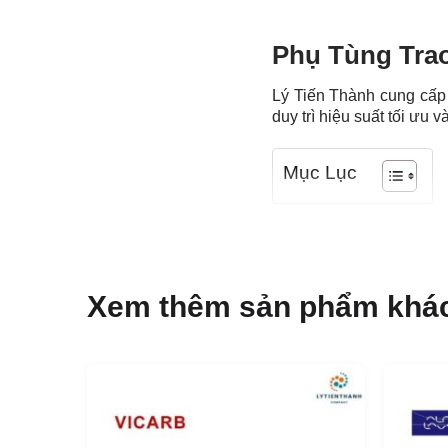
Phụ Tùng Trao
Lý Tiến Thành cung cấp c
duy trì hiệu suất tối ưu v
Mục Lục
Các phụ tùng này bao
lượng cao và đáp ứng y
thành hợp lý, giúp tối ư
Xem thêm sản phẩm khá
Các Model thi
Dưới đây là bảng thống 
Sigma13
Sigma26