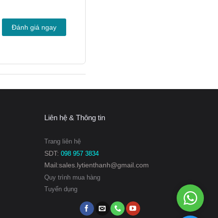
Đánh giá ngay
Liên hệ & Thông tin
Trang liên hệ
SDT:
098 957 3834
Mail:sales.lytienthanh@gmail.com
Quy trình mua hàng
Tuyển dụng
g nghiệp khác nhau như:
WhatsAp
098
957
nh làm lạnh, tiệt trùng và