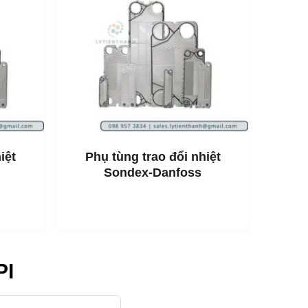
Sigma35
hiệt (phụ tùng
iệt
Phụ tùng trao đổi nhiệt
Sondex-Danfoss
ả lâu dài.
hảo với các thiết bị trao
a chữa và thay thế mà vẫn
PI
p bạn chọn lựa và lắp đặt