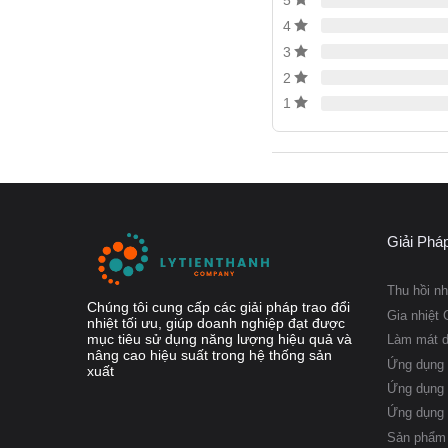
5
4
3
2
1
Giải Phá
Thu hồi nh
Chúng tôi cung cấp các giải pháp trao đổi
Gia nhiệt 
nhiệt tối ưu, giúp doanh nghiệp đạt được
mục tiêu sử dụng năng lượng hiệu quả và
Làm mát 
Ứng dụng phụ 
nâng cao hiệu suất trong hệ thống sản
Ứng dụng 
xuất
Ứng dụng 
Các phụ tùng trao đổi n
Ứng dụng
Công nghiệp thực 
Sản phẩm 