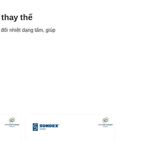
thay thế
 đổi nhiệt dạng tấm, giúp
xuất theo tiêu chuẩn chất
t lượng, hiệu quả và giá
 SCHMIDT-API
ng SCHMIDT-API:
Sigma66