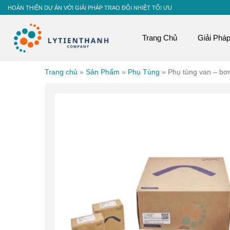
Skip
HOÀN THIỆN DỰ ÁN VỚI GIẢI PHÁP TRAO ĐỔI NHIỆT TỐI ƯU
to
content
Trang Chủ
Giải Phá
Trang chủ
»
Sản Phẩm
»
Phụ Tùng
»
Phụ tùng van – b