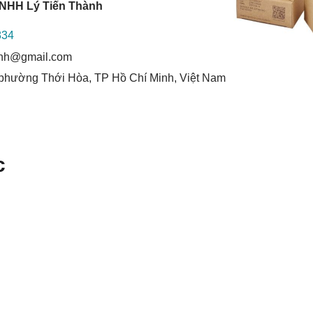
TNHH Lý Tiến Thành
834
hanh@gmail.com
 phường Thới Hòa, TP Hồ Chí Minh, Việt Nam
c