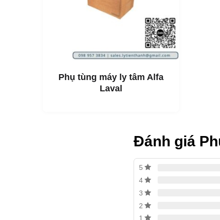
Phụ tùng máy ly tâm Alfa
Laval
Đánh giá Ph
5
4
3
2
1