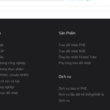
p
Sản Phẩm
iệt
Trao đổi nhiệt PHE
CIP
Trao đổi nhiệt BHE
dầu
Ống tản nhiệt Finned Tube
trong công nghiệp
Phụ tùng trao đổi nhiệt
trong thực phẩm
 HVAC (chuẩn AHRI)
Dịch vụ
có sợi và hạt
ông nghiệp
Dịch vụ bảo trì PHE
trao đổi nhiệt
Dịch vụ lắp đặt hệ thống/thiết bị
Dịch vụ