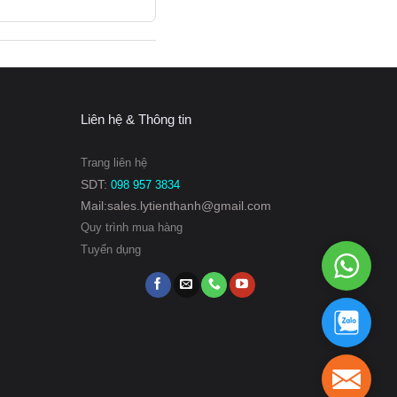
Liên hệ & Thông tin
Trang liên hệ
SDT:
098 957 3834
Mail:sales.lytienthanh@gmail.com
Quy trình mua hàng
Tuyển dụng
WhatsAp
098
957
3834
098
957
3834
sales.ly