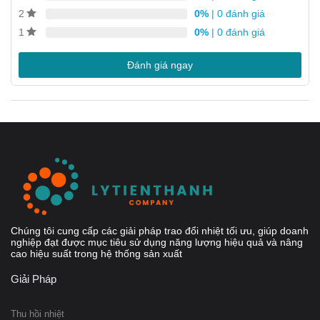
0%
| 0 đánh giá
2
Ứng dụng của AlfaNova 27-100H
0%
| 0 đánh giá
1
Phù hợp cho nhiều ứng dụng khác nhau, chẳng hạn như:
Đánh giá ngay
Làm nóng và làm mát hệ thống HVAC
Hệ đông lạnh
Chúng tôi cung cấp các giải pháp trao đổi nhiệt tối ưu, giúp doanh
nghiệp đạt được mục tiêu sử dụng năng lượng hiệu quả và nâng
cao hiệu suất trong hệ thống sản xuất
Giải Pháp
Thu hồi nhiệt