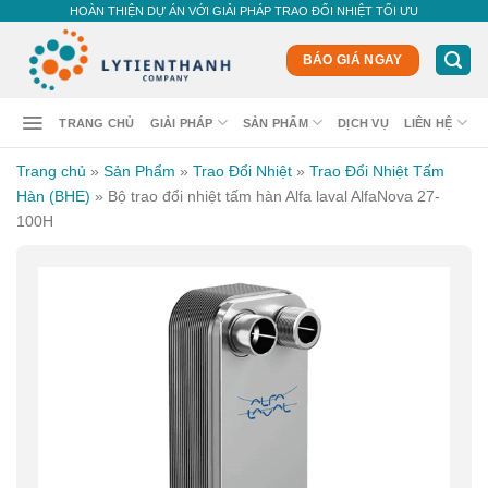
Skip
HOÀN THIỆN DỰ ÁN VỚI GIẢI PHÁP TRAO ĐỔI NHIỆT TỐI ƯU
to
content
BÁO GIÁ NGAY
TRANG CHỦ
GIẢI PHÁP
SẢN PHẨM
DỊCH VỤ
LIÊN HỆ
Trang chủ
»
Sản Phẩm
»
Trao Đổi Nhiệt
»
Trao Đổi Nhiệt Tấm
Hàn (BHE)
»
Bộ trao đổi nhiệt tấm hàn Alfa laval AlfaNova 27-
100H