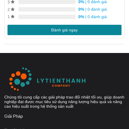
0%
| 0 đánh giá
3
Dễ lắp đặt
0%
| 0 đánh giá
2
Tự làm sạch
0%
| 0 đánh giá
1
Yêu cầu bảo dưỡng thấp
Đánh giá ngay
Tất cả các bộ phận đều được kiểm tra áp suất và rò rỉ
Không có Ron
Thiết kế của CB110-20H
Chúng tôi cung cấp các giải pháp trao đổi nhiệt tối ưu, giúp doanh
nghiệp đạt được mục tiêu sử dụng năng lượng hiệu quả và nâng
cao hiệu suất trong hệ thống sản xuất
Giải Pháp