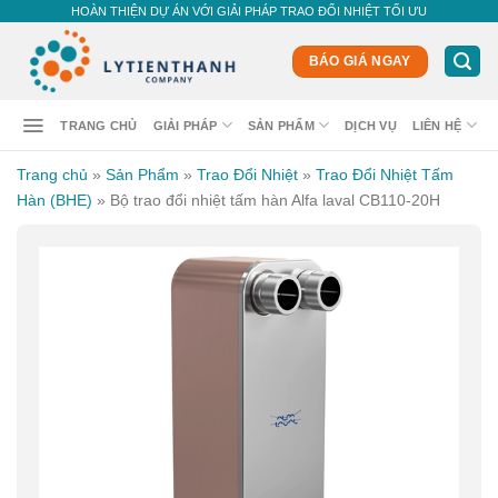
Skip
HOÀN THIỆN DỰ ÁN VỚI GIẢI PHÁP TRAO ĐỔI NHIỆT TỐI ƯU
to
content
BÁO GIÁ NGAY
TRANG CHỦ
GIẢI PHÁP
SẢN PHẨM
DỊCH VỤ
LIÊN HỆ
Trang chủ
»
Sản Phẩm
»
Trao Đổi Nhiệt
»
Trao Đổi Nhiệt Tấm
Hàn (BHE)
»
Bộ trao đổi nhiệt tấm hàn Alfa laval CB110-20H