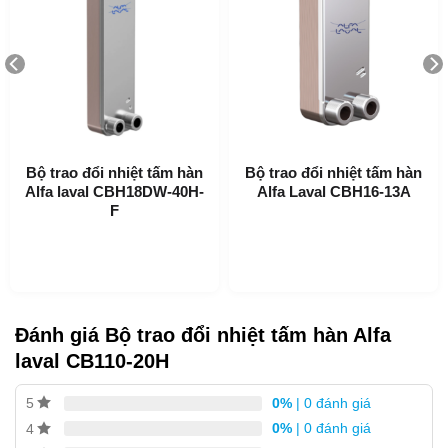
Bộ trao đổi nhiệt tấm hàn
Bộ trao đổi nhiệt tấm hàn
Alfa laval CBH18DW-40H-
Alfa Laval CBH16-13A
F
Ứng dụng:
Làm nóng và làm mát hệ thống HVAC
Làm Lạnh
Làm mát dầu
Đánh giá Bộ trao đổi nhiệt tấm hàn Alfa
laval CB110-20H
Làm nóng và làm mát hệ thống công nghiệp
Lợi ích:
0%
| 0 đánh giá
5
0%
| 0 đánh giá
4
Kích thước nhỏ gọn