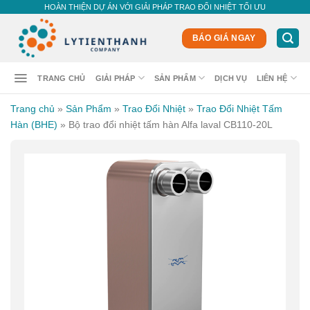
Skip
HOÀN THIỆN DỰ ÁN VỚI GIẢI PHÁP TRAO ĐỔI NHIỆT TỐI ƯU
to
content
BÁO GIÁ NGAY
TRANG CHỦ
GIẢI PHÁP
SẢN PHẨM
DỊCH VỤ
LIÊN HỆ
Trang chủ
»
Sản Phẩm
»
Trao Đổi Nhiệt
»
Trao Đổi Nhiệt Tấm
Hàn (BHE)
»
Bộ trao đổi nhiệt tấm hàn Alfa laval CB110-20L