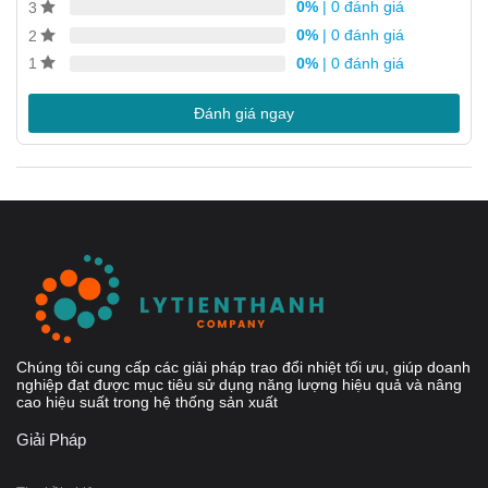
0%
| 0 đánh giá
3
Không có Ron
0%
| 0 đánh giá
2
0%
| 0 đánh giá
1
Thiết kế của CB110-20L
Đánh giá ngay
Chúng tôi cung cấp các giải pháp trao đổi nhiệt tối ưu, giúp doanh
nghiệp đạt được mục tiêu sử dụng năng lượng hiệu quả và nâng
cao hiệu suất trong hệ thống sản xuất
Giải Pháp