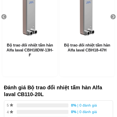
Mục Lục
Ứng dụng của CB110-20L
Làm nóng và làm mát hệ thống HVAC
Bộ trao đổi nhiệt tấm hàn
Bộ trao đổi nhiệt tấm hàn
Làm Lạnh
Alfa laval CBH18DW-13H-
Alfa laval CBH18-47H
Làm mát dầu
F
Làm nóng và làm mát hệ thống công nghiệp
Lợi ích của CB110-20L
Kích thước nhỏ gọn
Đánh giá Bộ trao đổi nhiệt tấm hàn Alfa
Dễ lắp đặt
laval CB110-20L
Tự làm sạch
0%
| 0 đánh giá
5
Yêu cầu bảo dưỡng thấp
0%
| 0 đánh giá
4
Tất cả các bộ phận đều được kiểm tra áp suất và rò rỉ