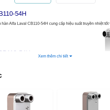
CB110-54H
tấm hàn Alfa Laval CB110-54H cung cấp hiệu suất truyền nhiệt tốt
 CB110-54H
Xem thêm chi tiết
 hệ thống HVAC
c
hệ thống công nghiệp
B110-54H