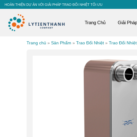
Skip
HOÀN THIỆN DỰ ÁN VỚI GIẢI PHÁP TRAO ĐỔI NHIỆT TỐI ƯU
to
content
Trang Chủ
Giải Phá
Trang chủ
»
Sản Phẩm
»
Trao Đổi Nhiệt
»
Trao Đổi Nhiệ