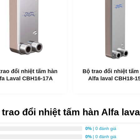
hấp
u được kiểm tra áp suất và rò rỉ
CB110-54H
trao đổi nhiệt tấm hàn
Bộ trao đổi nhiệt tấm
lfa Laval CBH16-17A
Alfa laval CBH18-1
các tấm lại với nhau tại các
iệu suất truyền nhiệt tối ưu
uất. Sử dụng các công nghệ
iểm tra kỹ lưỡng để đảm bảo
trao đổi nhiệt tấm hàn Alfa la
i thọ dài nhất có thể.
 khác nhau để đáp ứng các
0%
| 0 đánh giá
0%
| 0 đánh giá