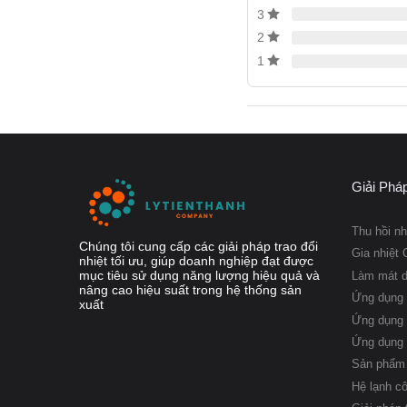
Dựa trên các thành ph
3
mô-đun, bao gồm các k
2
xứng, mỗi đơn vị được t
1
cầu cụ thể của mỗi lắp đặ
Các dạng kết 
Giải Phá
Thu hồi nh
Chúng tôi cung cấp các giải pháp trao đổi
Gia nhiệt 
nhiệt tối ưu, giúp doanh nghiệp đạt được
mục tiêu sử dụng năng lượng hiệu quả và
Làm mát 
nâng cao hiệu suất trong hệ thống sản
Ứng dụng 
xuất
Ứng dụng 
Ứng dụng
Sản phẩm 
Hệ lạnh c