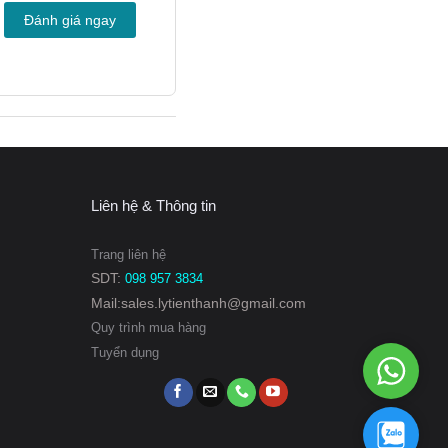
Đánh giá ngay
Liên hệ & Thông tin
Trang liên hệ
SDT:
098 957 3834
Mail:sales.lytienthanh@gmail.com
Quy trình mua hàng
Tuyển dụng
WhatsAp
098
957
3834
098
957