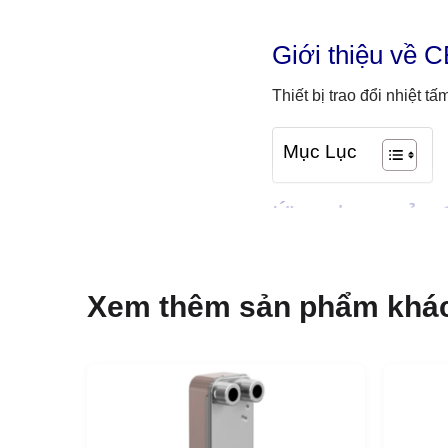
Giới thiệu về 
Thiết bị trao đổi nhiệt 
Mục Lục
Ứng dụng của
Làm nóng và làm mát
Làm Lạnh
Xem thêm sản phẩm khá
Làm mát dầu
Làm nóng và làm mát 
Lợi ích của C
Kích thước nhỏ gọn