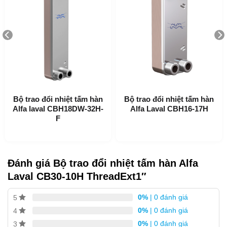
Ứng dụng của CB30-10H
Bộ trao đổi nhiệt tấm hàn
Bộ trao đổi nhiệt tấm hàn
Làm nóng và làm mát hệ thống HVAC
Alfa laval CBH18DW-32H-
Alfa Laval CBH16-17H
F
Làm Lạnh
Làm mát dầu
Làm nóng và làm mát hệ thống công nghiệp
Đánh giá Bộ trao đổi nhiệt tấm hàn Alfa
Lợi ích của CB30-10H
Laval CB30-10H ThreadExt1″
Kích thước nhỏ gọn
0%
| 0 đánh giá
5
Dễ lắp đặt
0%
| 0 đánh giá
4
Tự làm sạch
0%
| 0 đánh giá
3