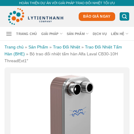
Skip
HOÀN THIỆN DỰ ÁN VỚI GIẢI PHÁP TRAO ĐỔI NHIỆT TỐI ƯU
to
content
BÁO GIÁ NGAY
TRANG CHỦ
GIẢI PHÁP
SẢN PHẨM
DỊCH VỤ
LIÊN HỆ
Trang chủ
»
Sản Phẩm
»
Trao Đổi Nhiệt
»
Trao Đổi Nhiệt Tấm
Hàn (BHE)
»
Bộ trao đổi nhiệt tấm hàn Alfa Laval CB30-10H
ThreadExt1″