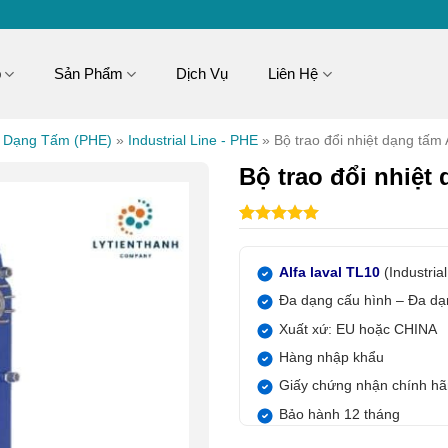
p
Sản Phẩm
Dịch Vụ
Liên Hệ
t Dạng Tấm (PHE)
»
Industrial Line - PHE
»
Bộ trao đổi nhiệt dạng tấm 
Bộ trao đổi nhiệt
5.00
1
trên 5
dựa trên
đánh giá
Alfa laval TL10
(Industrial
Đa dạng cấu hình – Đa d
Xuất xứ: EU hoặc CHINA
Hàng nhập khẩu
Giấy chứng nhận chính h
Bảo hành 12 tháng