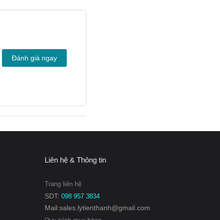
Đánh giá ngay
ối đa và bảo trì dễ dàng.
Liên hệ & Thông tin
Trang liên hệ
SDT:
098 957 3834
Mail:sales.lytienthanh@gmail.com