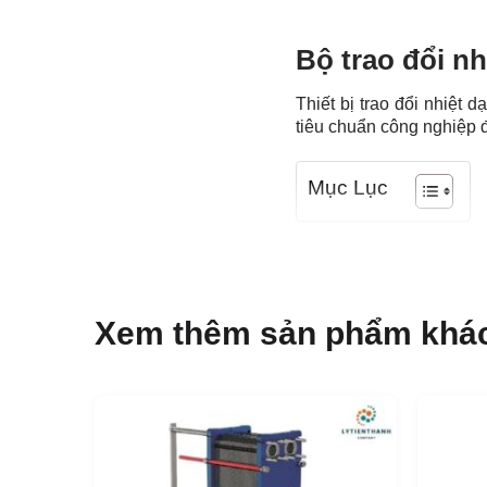
Bộ trao đổi nh
Thiết bị trao đổi nhiệt
tiêu chuẩn công nghiệp 
Mục Lục
Tấm tương đối cao làm c
nhiệt cao. Có nhiều loại
Ứng dụng của
Xem thêm sản phẩm khá
Laval TL10
Công nghệ sinh học 
Ngành công nghiệp hó
Năng lượng và hệ thốn