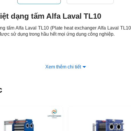
iệt dạng tấm Alfa Laval TL10
 dạng tấm Alfa Laval TL10 (Plate heat exchanger Alfa Laval TL1
được sử dụng trong hầu hết mọi ứng dụng công nghiệp.
Xem thêm chi tiết
ho Model này phù hợp với các nhiệm vụ có chương trình nhiệt đ
 tấm và miếng đệm.
 trao đổi nhiệt Alfa
c
và dược phẩm
a chất.
g phụ trợ (Utility)