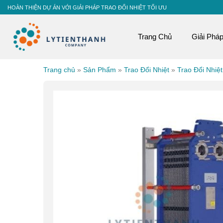
Skip
HOÀN THIỆN DỰ ÁN VỚI GIẢI PHÁP TRAO ĐỔI NHIỆT TỐI ƯU
to
content
Trang Chủ
Giải Phá
Trang chủ
»
Sản Phẩm
»
Trao Đổi Nhiệt
»
Trao Đổi Nhiệ