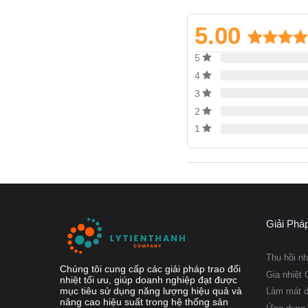
thay đổi
5.00
Dễ dàng lắp đặt – thi
Khả năng bảo dưỡng 
5.00
1
trên
5
và dễ vệ sinh bằng C
dựa trên
4
đánh giá
Tiếp cận mạng lưới dị
3
2
Tính năng của
1
Laval TL10
Mọi chi tiết đều được thi
Kết nối dạng m
Giải Phá
Loại kết nối
Thu hồi nh
Chúng tôi cung cấp các giải pháp trao đổi
Gia nhiệt 
nhiệt tối ưu, giúp doanh nghiệp đạt được
FM, pvcALS
mục tiêu sử dụng năng lượng hiệu quả và
Làm mát 
nâng cao hiệu suất trong hệ thống sản