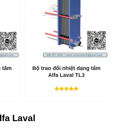
g tấm
Bộ trao đổi nhiệt dạng tấm
Alfa Laval TL3
Được xếp
hạng
5.00
5 sao
lfa Laval