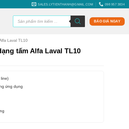
SALES.LYTIENTHANH@GMAIL.COM
098 957 3834
Tìm
kiếm
BÁO GIÁ NGAY
sản
phẩm
Alfa Laval TL10
 dạng tấm Alfa Laval TL10
 line)
ạng ứng dụng
ãng