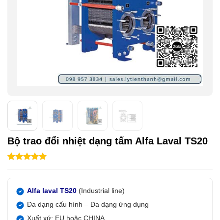
Bộ trao đổi nhiệt dạng tấm Alfa Laval TS20
5.00
1
trên 5
dựa trên
đánh giá
Alfa laval TS20
(Industrial line)
Đa dạng cấu hình – Đa dạng ứng dụng
Xuất xứ: EU hoặc CHINA