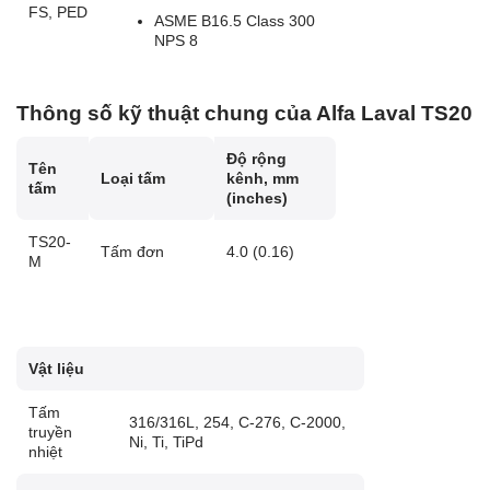
FS, PED
ASME B16.5 Class 300
NPS 8
Thông số kỹ thuật chung của Alfa Laval TS20
Độ rộng
Tên
Loại tấm
kênh, mm
tấm
(inches)
TS20-
Tấm đơn
4.0 (0.16)
M
Vật liệu
Tấm
316/316L, 254, C-276, C-2000,
truyền
Ni, Ti, TiPd
nhiệt