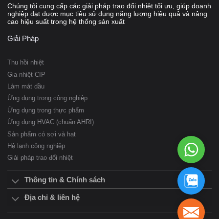
Chúng tôi cung cấp các giải pháp trao đổi nhiệt tối ưu, giúp doanh
nghiệp đạt được mục tiêu sử dụng năng lượng hiệu quả và nâng
cao hiệu suất trong hệ thống sản xuất
Giải Pháp
Thu hồi nhiệt
Gia nhiệt CIP
Làm mát dầu
Ứng dụng trong công nghiệp
Ứng dụng trong thực phẩm
Ứng dụng HVAC (chuẩn AHRI)
Sản phẩm có sợi và hạt
WhatsAp
Hệ lạnh công nghiệp
098
Giải pháp trao đổi nhiệt
957
3834
098
Thông tin & Chính sách
957
3834
Địa chỉ & liên hệ
sales.ly