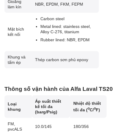
Gioăng
NBR, EPDM, FKM, FEPM
làm kín
Carbon steel
Metal lined: stainless steel,
Mặt bích
Alloy C-276, titanium
kết nối
Rubber lined: NBR, EPDM
Khung và
Thép carbon sơn phủ epoxy
tấm ép
Thông số vận hành của Alfa Laval TS20
Áp suất thiết
Nhiệt độ thiết
Loại
kế tối đa
o
o
khung
tối đa (
C/
F)
(barg/Psig)
FM,
10.0/145
180/356
pvcALS