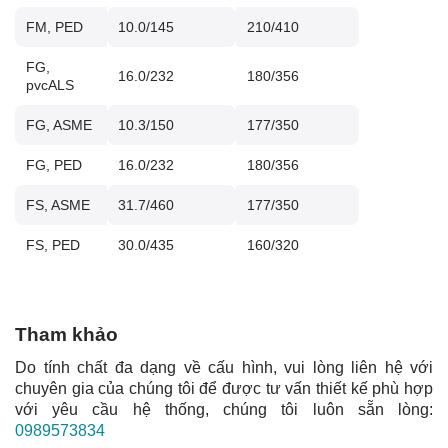
FM, PED
10.0/145
210/410
FG,
16.0/232
180/356
pvcALS
FG, ASME
10.3/150
177/350
FG, PED
16.0/232
180/356
FS, ASME
31.7/460
177/350
FS, PED
30.0/435
160/320
Tham khảo
Do tính chất đa dạng về cấu hình, vui lòng liên hệ với
chuyên gia của chúng tôi để được tư vấn thiết kế phù hợp
với yêu cầu hệ thống, chúng tôi luôn sẵn lòng:
0989573834