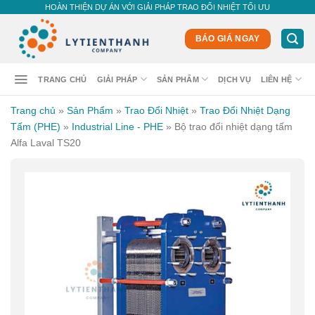
Skip
HOÀN THIỆN DỰ ÁN VỚI GIẢI PHÁP TRAO ĐỔI NHIỆT TỐI ƯU
to
content
BÁO GIÁ NGAY
TRANG CHỦ
GIẢI PHÁP
SẢN PHẨM
DỊCH VỤ
LIÊN HỆ
Trang chủ
»
Sản Phẩm
»
Trao Đổi Nhiệt
»
Trao Đổi Nhiệt Dạng
Tấm (PHE)
»
Industrial Line - PHE
»
Bộ trao đổi nhiệt dạng tấm
Alfa Laval TS20